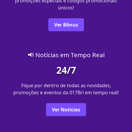
promoções especiais e códigos promocionais
únicos!
Ver Bônus
📢 Notícias em Tempo Real
24/7
Fique por dentro de todas as novidades,
promoções e eventos da 017Brl em tempo real!
Ver Notícias