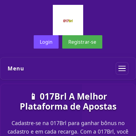
Login
Registrar-se
Menu
📱 017Brl A Melhor
Plataforma de Apostas
Cadastre-se na 017Brl para ganhar bônus no
cadastro e em cada recarga. Com a 017Brl, você