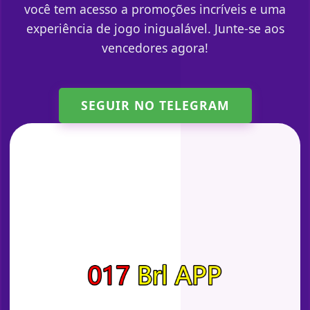
você tem acesso a promoções incríveis e uma
experiência de jogo inigualável. Junte-se aos
vencedores agora!
SEGUIR NO TELEGRAM