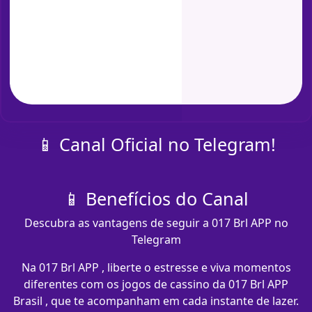
📱 Canal Oficial no Telegram!
📱 Benefícios do Canal
Descubra as vantagens de seguir a 017 Brl APP no
Telegram
Na 017 Brl APP , liberte o estresse e viva momentos
diferentes com os jogos de cassino da 017 Brl APP
Brasil , que te acompanham em cada instante de lazer.