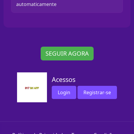
automaticamente
SEGUIR AGORA
Acessos
Login
Registrar-se