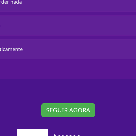
erder nada
a
aticamente
SEGUIR AGORA