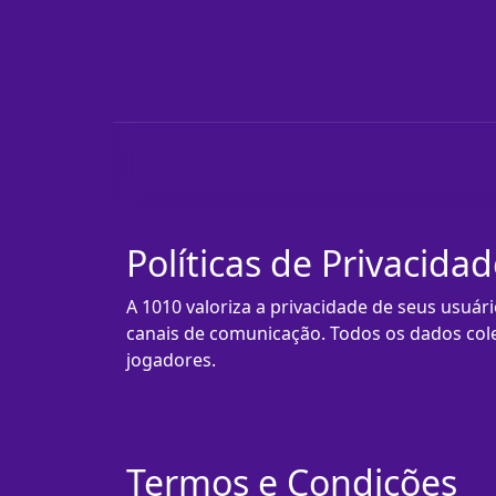
Políticas de Privacida
A 1010 valoriza a privacidade de seus usuá
canais de comunicação. Todos os dados cole
jogadores.
Termos e Condições