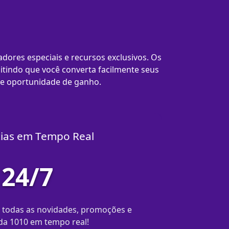
dores especiais e recursos exclusivos. Os
tindo que você converta facilmente seus
 e oportunidade de ganho.
cias em Tempo Real
24/7
e todas as novidades, promoções e
da 1010 em tempo real!