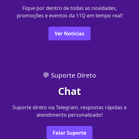
Fique por dentro de todas as novidades,
promoções e eventos da 11Q em tempo real!
Ver Notícias
💬 Suporte Direto
Chat
Suporte direto via Telegram, respostas rápidas e
atendimento personalizado!
Falar Suporte