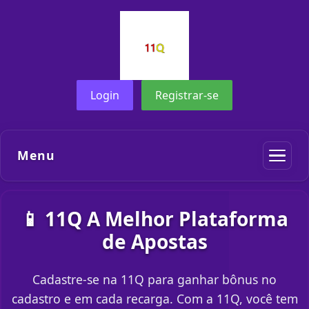
Login
Registrar-se
Menu
📱 11Q A Melhor Plataforma
de Apostas
Cadastre-se na 11Q para ganhar bônus no
cadastro e em cada recarga. Com a 11Q, você tem