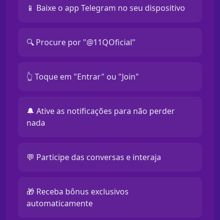
📱 Baixe o app Telegram no seu dispositivo
🔍 Procure por "@11QOficial"
👆 Toque em "Entrar" ou "Join"
🔔 Ative as notificações para não perder
nada
💬 Participe das conversas e interaja
🎁 Receba bônus exclusivos
automaticamente