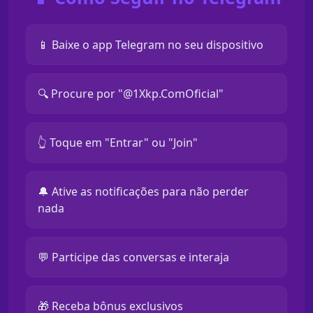
📱 Baixe o app Telegram no seu dispositivo
🔍 Procure por "@1Xkp.ComOficial"
👆 Toque em "Entrar" ou "Join"
🔔 Ative as notificações para não perder
nada
💬 Participe das conversas e interaja
🎁 Receba bônus exclusivos