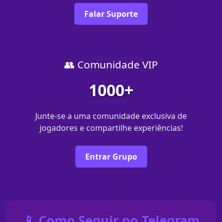
Falar Suporte
👥 Comunidade VIP
1000+
Junte-se a uma comunidade exclusiva de
jogadores e compartilhe experiências!
Entrar Grupo
📱 Como Seguir no Telegram