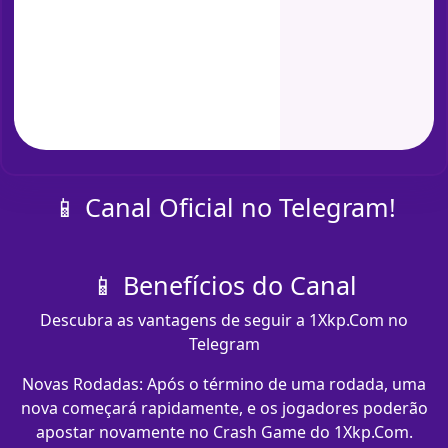
📱 Canal Oficial no Telegram!
📱 Benefícios do Canal
Descubra as vantagens de seguir a 1Xkp.Com no
Telegram
Novas Rodadas: Após o término de uma rodada, uma
nova começará rapidamente, e os jogadores poderão
apostar novamente no Crash Game do 1Xkp.Com.