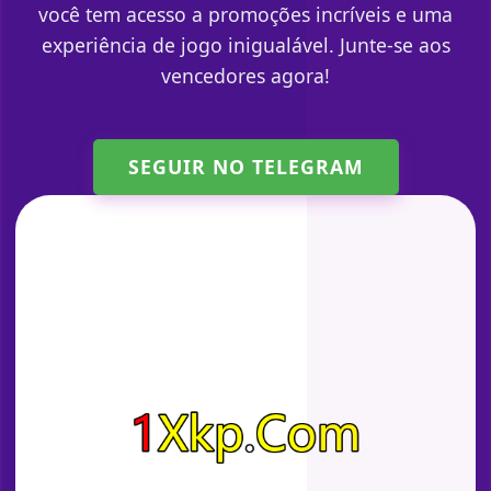
você tem acesso a promoções incríveis e uma
experiência de jogo inigualável. Junte-se aos
vencedores agora!
SEGUIR NO TELEGRAM