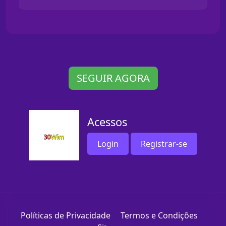
SEGUIR AGORA
Acessos
Login
Registrar-se
Políticas de Privacidade
Termos e Condições