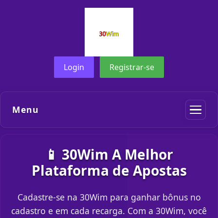
Login
Registrar-se
Menu
📱 30Wim A Melhor
Plataforma de Apostas
Cadastre-se na 30Wim para ganhar bônus no
cadastro e em cada recarga. Com a 30Wim, você