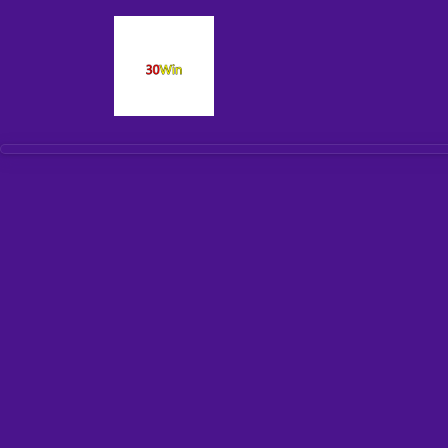
📱 30Win A Melh
Plataforma de A
Cadastre-se na 30Win para ganhar bônu
recarga. Com a 30Win, você tem acesso 
uma experiência de jogo inigualável. J
agora!