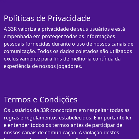
Políticas de Privacidade
A 33R valoriza a privacidade de seus usuários e está
empenhada em proteger todas as informações
pessoais fornecidas durante o uso de nossos canais de
comunicação. Todos os dados coletados são utilizados
exclusivamente para fins de melhoria contínua da
experiência de nossos jogadores.
Termos e Condições
Os usuários da 33R concordam em respeitar todas as
regras e regulamentos estabelecidos. É importante ler
e entender todos os termos antes de participar de
nossos canais de comunicação. A violação destes