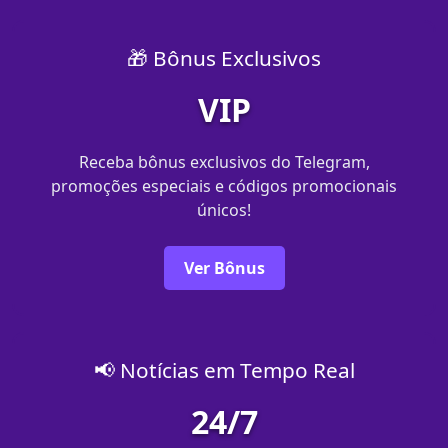
🎁 Bônus Exclusivos
VIP
Receba bônus exclusivos do Telegram,
promoções especiais e códigos promocionais
únicos!
Ver Bônus
📢 Notícias em Tempo Real
24/7