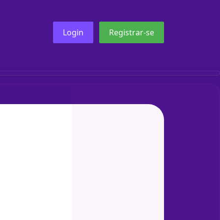
Login
Registrar-se