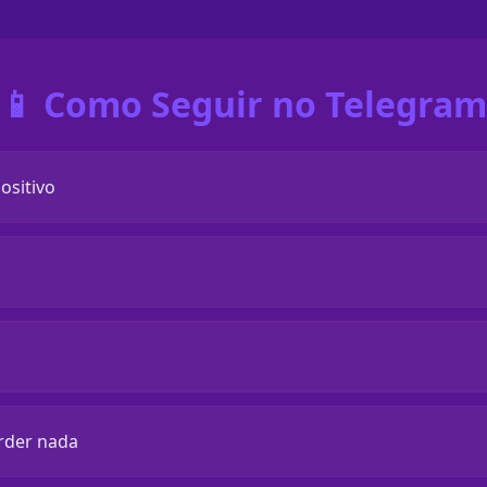
📱 Como Seguir no Telegram
ositivo
"
erder nada