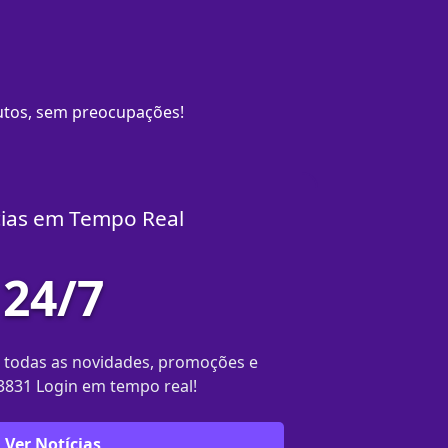
m
utos, sem preocupações!
cias em Tempo Real
24/7
e todas as novidades, promoções e
3831 Login em tempo real!
Ver Notícias