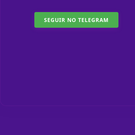
SEGUIR NO TELEGRAM