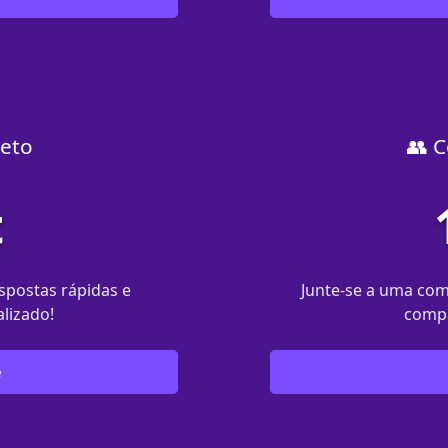
reto
👥 
t
espostas rápidas e
Junte-se a uma com
lizado!
compa
e