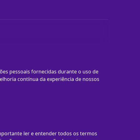
ões pessoais fornecidas durante o uso de
elhoria contínua da experiência de nossos
mportante ler e entender todos os termos