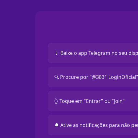
📱 Baixe o app Telegram no seu disp
🔍 Procure por "@3831 LoginOficial
👆 Toque em "Entrar" ou "Join"
🔔 Ative as notificações para não p