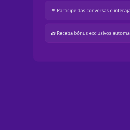
💬 Participe das conversas e interaj
🎁 Receba bônus exclusivos autom