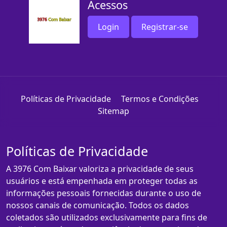
Acessos
Login
Registrar-se
Políticas de Privacidade
Termos e Condições
Sitemap
Políticas de Privacidade
A 3976 Com Baixar valoriza a privacidade de seus
usuários e está empenhada em proteger todas as
informações pessoais fornecidas durante o uso de
nossos canais de comunicação. Todos os dados
coletados são utilizados exclusivamente para fins de