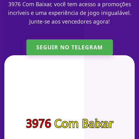
3976 Com Baixar, você tem acesso a promoções
incríveis e uma experiência de jogo inigualável.
Junte-se aos vencedores agora!
SEGUIR NO TELEGRAM