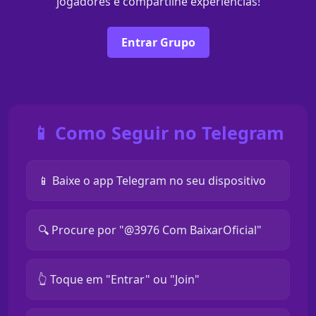
jogadores e compartilhe experiências!
Entrar Grupo
📱 Como Seguir no Telegram
📱 Baixe o app Telegram no seu dispositivo
🔍 Procure por "@3976 Com BaixarOficial"
👆 Toque em "Entrar" ou "Join"