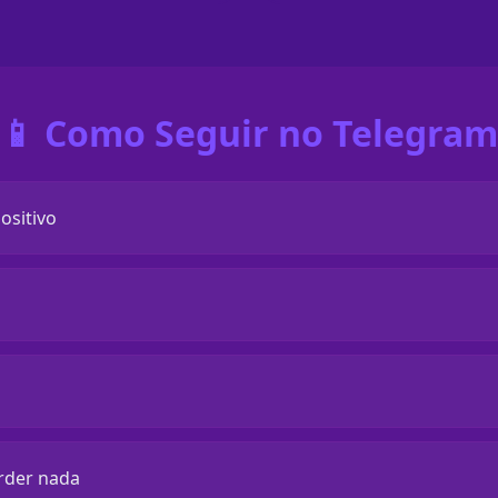
📱 Como Seguir no Telegram
ositivo
erder nada