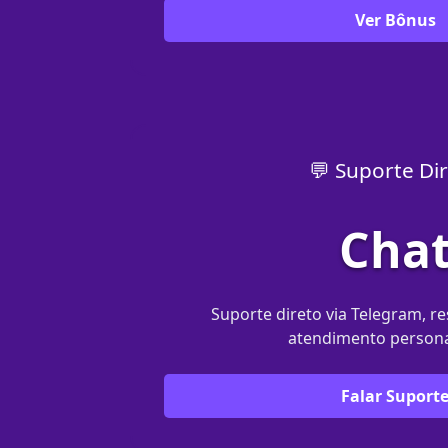
Ver Bônus
💬 Suporte Di
Cha
Suporte direto via Telegram, r
atendimento persona
Falar Suport