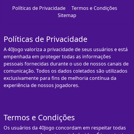
Políticas de Privacidade
Termos e Condições
Sitemap
Políticas de Privacidade
A 40Jogo valoriza a privacidade de seus usuários e está
empenhada em proteger todas as informações
pessoais fornecidas durante o uso de nossos canais de
comunicação. Todos os dados coletados são utilizados
exclusivamente para fins de melhoria contínua da
experiência de nossos jogadores.
Termos e Condições
Os usuários da 40Jogo concordam em respeitar todas