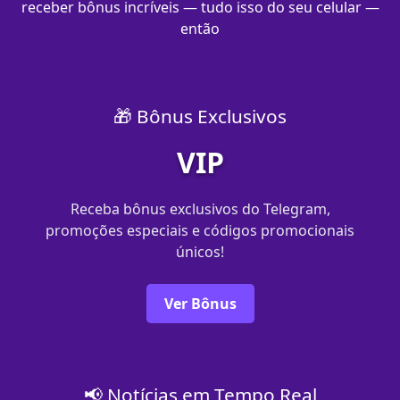
receber bônus incríveis — tudo isso do seu celular —
então
🎁 Bônus Exclusivos
VIP
Receba bônus exclusivos do Telegram,
promoções especiais e códigos promocionais
únicos!
Ver Bônus
📢 Notícias em Tempo Real