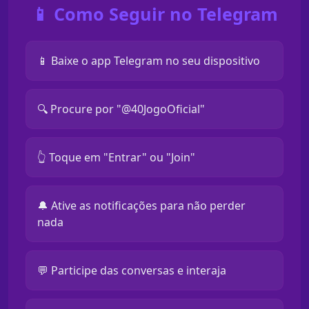
📱 Como Seguir no Telegram
📱 Baixe o app Telegram no seu dispositivo
🔍 Procure por "@40JogoOficial"
👆 Toque em "Entrar" ou "Join"
🔔 Ative as notificações para não perder
nada
💬 Participe das conversas e interaja