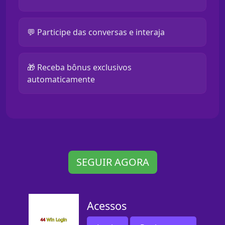
💬 Participe das conversas e interaja
🎁 Receba bônus exclusivos
automaticamente
SEGUIR AGORA
Acessos