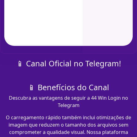
📱 Canal Oficial no Telegram!
📱 Benefícios do Canal
Descubra as vantagens de seguir a 44 Win Login no
Telegram
O carregamento rápido também inclui otimizações de
imagem que reduzem o tamanho dos arquivos sem
comprometer a qualidade visual. Nossa plataforma