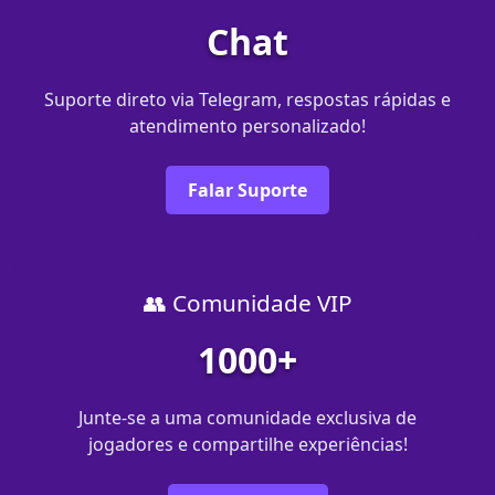
Chat
Suporte direto via Telegram, respostas rápidas e
atendimento personalizado!
Falar Suporte
👥 Comunidade VIP
1000+
Junte-se a uma comunidade exclusiva de
jogadores e compartilhe experiências!