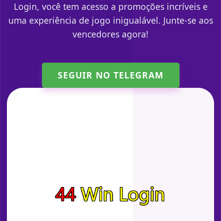
Login, você tem acesso a promoções incríveis e
uma experiência de jogo inigualável. Junte-se aos
vencedores agora!
SEGUIR NO TELEGRAM