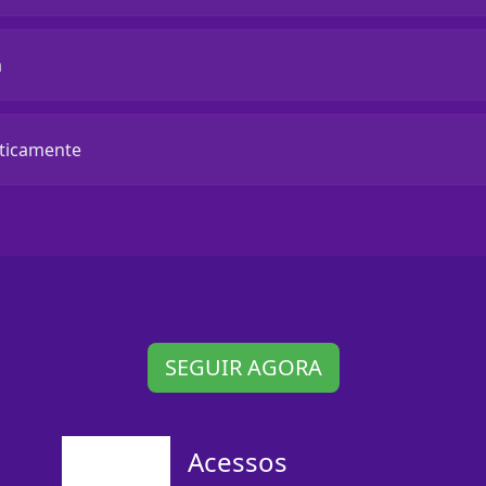
a
aticamente
SEGUIR AGORA
Acessos