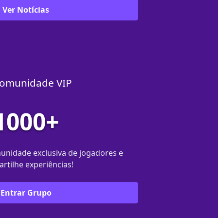
Ver Notícias
Comunidade VIP
1000+
unidade exclusiva de jogadores e
rtilhe experiências!
Entrar Grupo