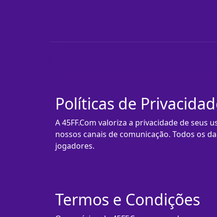
Políticas de Privacida
A 45FF.Com valoriza a privacidade de seus 
nossos canais de comunicação. Todos os dad
jogadores.
Termos e Condições