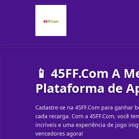
📱 45FF.Com A M
Plataforma de A
Cadastre-se na 45FF.Com para ganhar b
cada recarga. Com a 45FF.Com, você te
incríveis e uma experiência de jogo inig
vencedores agora!