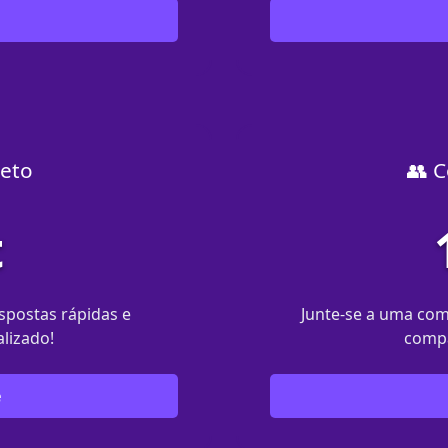
reto
👥 
t
espostas rápidas e
Junte-se a uma com
lizado!
compa
e