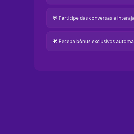
💬 Participe das conversas e interaj
🎁 Receba bônus exclusivos autom