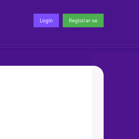
Login
Registrar-se