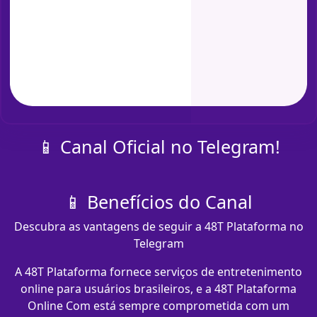
📱 Canal Oficial no Telegram!
📱 Benefícios do Canal
Descubra as vantagens de seguir a 48T Plataforma no
Telegram
A 48T Plataforma fornece serviços de entretenimento
online para usuários brasileiros, e a 48T Plataforma
Online Com está sempre comprometida com um