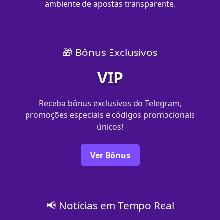
ambiente de apostas transparente.
🎁 Bônus Exclusivos
VIP
Receba bônus exclusivos do Telegram,
promoções especiais e códigos promocionais
únicos!
Ver Bônus
📢 Notícias em Tempo Real