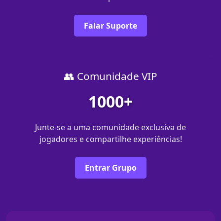
Falar Suporte
👥 Comunidade VIP
1000+
Junte-se a uma comunidade exclusiva de
jogadores e compartilhe experiências!
Entrar Grupo