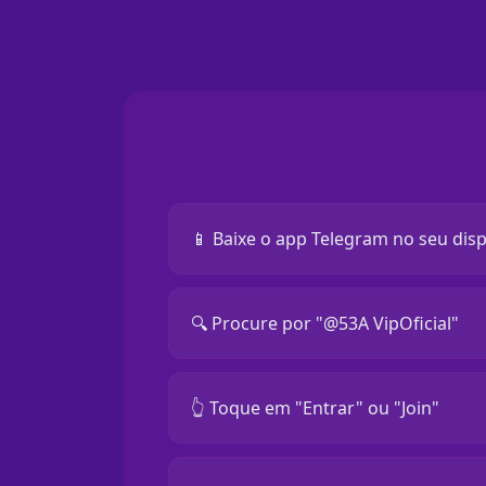
📱 Baixe o app Telegram no seu disp
🔍 Procure por "@53A VipOficial"
👆 Toque em "Entrar" ou "Join"