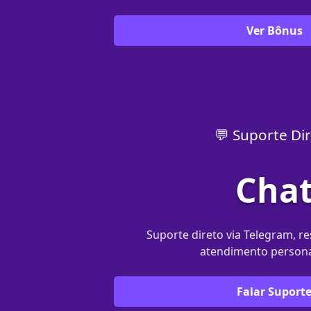
Ver Bônus
💬 Suporte Di
Cha
Suporte direto via Telegram, r
atendimento persona
Falar Suport