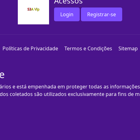
Acessos
Login
Registrar-se
Políticas de Privacidade
Termos e Condições
Sitemap
de
suários e está empenhada em proteger todas as informações
os coletados são utilizados exclusivamente para fins de m