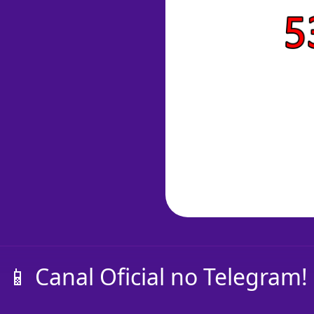
📱 Canal Oficial no Telegram!