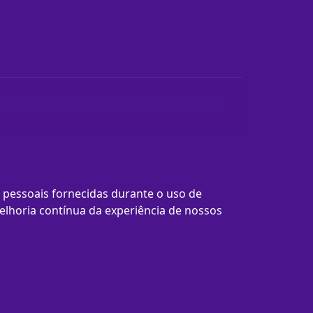
 pessoais fornecidas durante o uso de
elhoria contínua da experiência de nossos