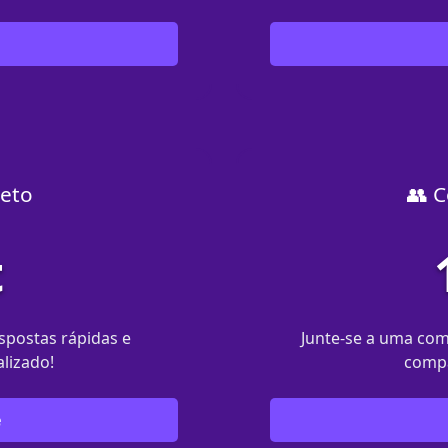
reto
👥 
t
espostas rápidas e
Junte-se a uma com
lizado!
compa
e