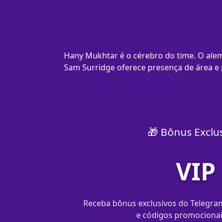
Hany Mukhtar é o cérebro do time. O alem
Sam Surridge oferece presença de área e po
🎁 Bônus Exclu
VIP
Receba bônus exclusivos do Telegra
e códigos promocionai