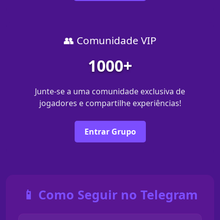
👥 Comunidade VIP
1000+
Junte-se a uma comunidade exclusiva de
jogadores e compartilhe experiências!
Entrar Grupo
📱 Como Seguir no Telegram