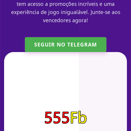
tem acesso a promoções incríveis e uma
experiência de jogo inigualável. Junte-se aos
vencedores agora!
SEGUIR NO TELEGRAM