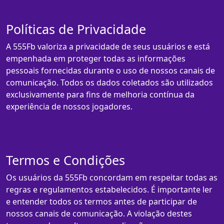
Políticas de Privacidade
A 555Fb valoriza a privacidade de seus usuários e está
empenhada em proteger todas as informações
pessoais fornecidas durante o uso de nossos canais de
comunicação. Todos os dados coletados são utilizados
exclusivamente para fins de melhoria contínua da
experiência de nossos jogadores.
Termos e Condições
Os usuários da 555Fb concordam em respeitar todas as
regras e regulamentos estabelecidos. É importante ler
e entender todos os termos antes de participar de
nossos canais de comunicação. A violação destes