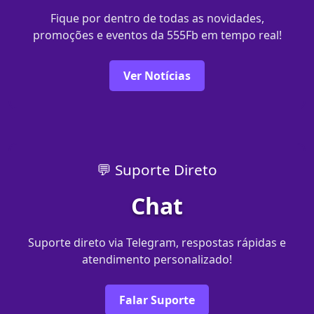
Fique por dentro de todas as novidades,
promoções e eventos da 555Fb em tempo real!
Ver Notícias
💬 Suporte Direto
Chat
Suporte direto via Telegram, respostas rápidas e
atendimento personalizado!
Falar Suporte