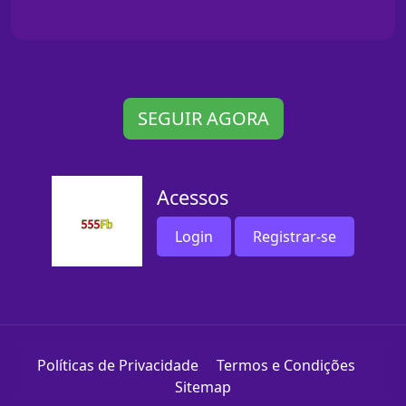
SEGUIR AGORA
Acessos
Login
Registrar-se
Políticas de Privacidade
Termos e Condições
Sitemap