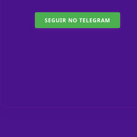
SEGUIR NO TELEGRAM