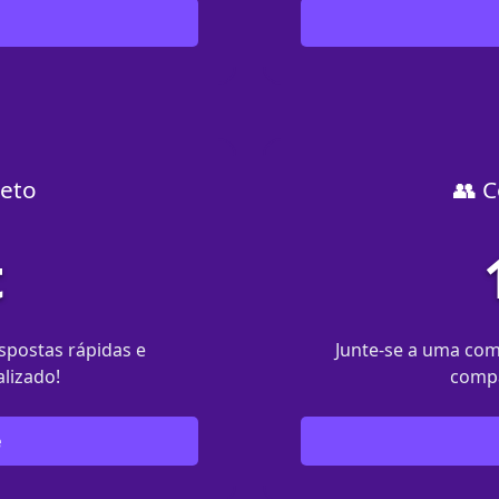
reto
👥 
t
espostas rápidas e
Junte-se a uma com
lizado!
compa
e