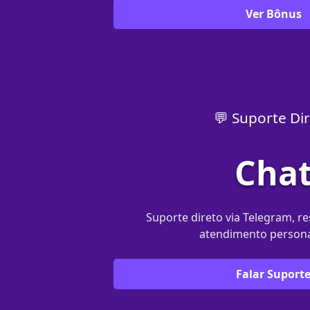
Ver Bônus
💬 Suporte Di
Cha
Suporte direto via Telegram, r
atendimento persona
Falar Suport