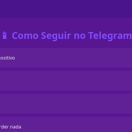
📱 Como Seguir no Telegram
ositivo
erder nada