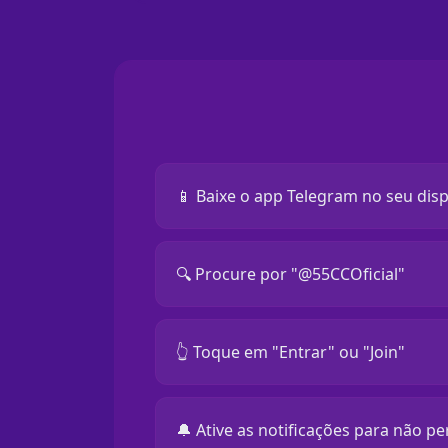
📱 Baixe o app Telegram no seu disp
🔍 Procure por "@55CCOficial"
👆 Toque em "Entrar" ou "Join"
🔔 Ative as notificações para não p