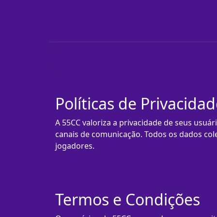
Políticas de Privacida
A 55CC valoriza a privacidade de seus usuá
canais de comunicação. Todos os dados cole
jogadores.
Termos e Condições