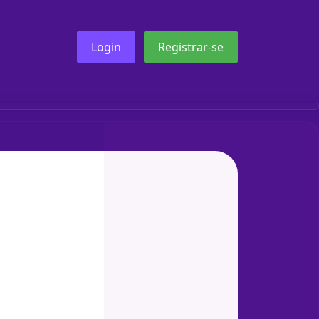
Login
Registrar-se