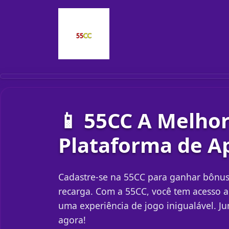
📱 55CC A Melho
Plataforma de A
Cadastre-se na 55CC para ganhar bônus
recarga. Com a 55CC, você tem acesso a
uma experiência de jogo inigualável. J
agora!