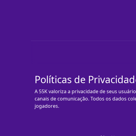
Políticas de Privacida
A 55K valoriza a privacidade de seus usuár
canais de comunicação. Todos os dados cole
jogadores.