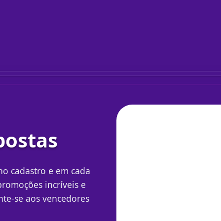
postas
no cadastro e em cada
promoções incríveis e
unte-se aos vencedores