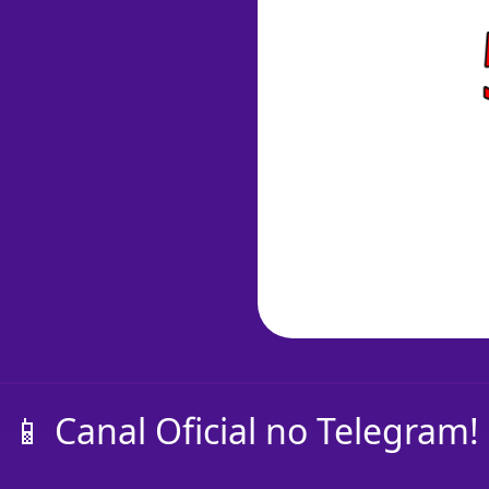
📱 Canal Oficial no Telegram!