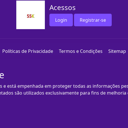
Acessos
Login
Registrar-se
Políticas de Privacidade
Termos e Condições
Sitemap
de
ios e está empenhada em proteger todas as informações pe
tados são utilizados exclusivamente para fins de melhoria