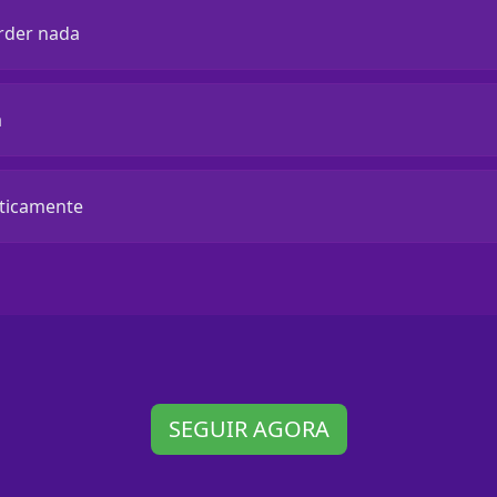
erder nada
a
aticamente
SEGUIR AGORA