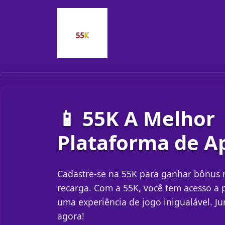
📱 55K A Melhor
Plataforma de A
Cadastre-se na 55K para ganhar bônus 
recarga. Com a 55K, você tem acesso a 
uma experiência de jogo inigualável. J
agora!