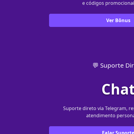
e códigos promocionai
Ver Bônus
💬 Suporte Di
Cha
Suporte direto via Telegram, r
atendimento persona
Falar Suport