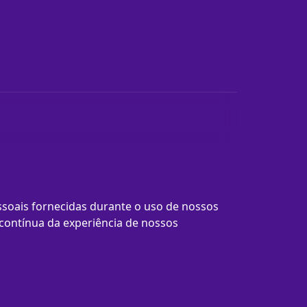
ssoais fornecidas durante o uso de nossos
 contínua da experiência de nossos