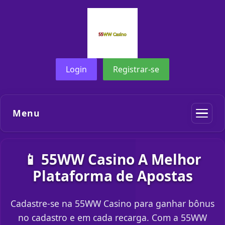
Login
Registrar-se
Menu
📱 55WW Casino A Melhor
Plataforma de Apostas
Cadastre-se na 55WW Casino para ganhar bônus
no cadastro e em cada recarga. Com a 55WW