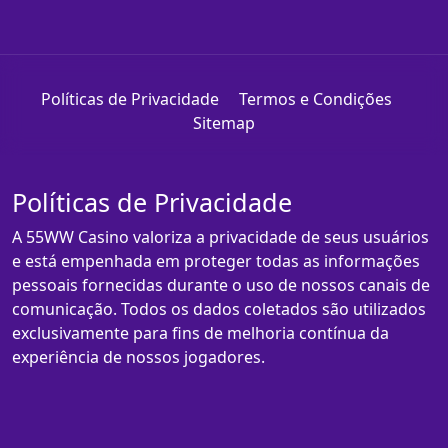
Políticas de Privacidade
Termos e Condições
Sitemap
Políticas de Privacidade
A 55WW Casino valoriza a privacidade de seus usuários
e está empenhada em proteger todas as informações
pessoais fornecidas durante o uso de nossos canais de
comunicação. Todos os dados coletados são utilizados
exclusivamente para fins de melhoria contínua da
experiência de nossos jogadores.