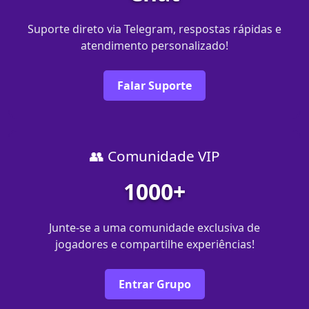
Suporte direto via Telegram, respostas rápidas e
atendimento personalizado!
Falar Suporte
👥 Comunidade VIP
1000+
Junte-se a uma comunidade exclusiva de
jogadores e compartilhe experiências!
Entrar Grupo