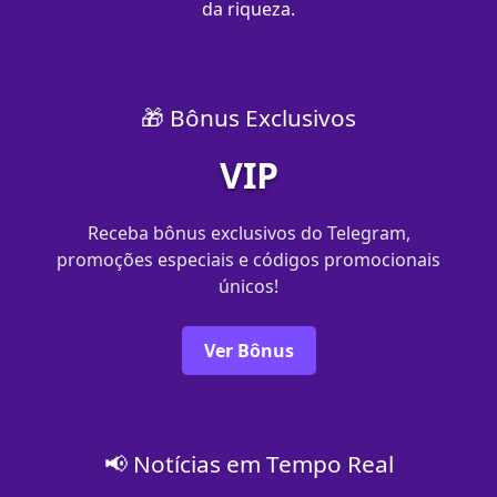
da riqueza.
🎁 Bônus Exclusivos
VIP
Receba bônus exclusivos do Telegram,
promoções especiais e códigos promocionais
únicos!
Ver Bônus
📢 Notícias em Tempo Real