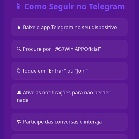
📱 Como Seguir no Telegram
📱 Baixe o app Telegram no seu dispositivo
🔍 Procure por "@57Win APPOficial"
👆 Toque em "Entrar" ou "Join"
🔔 Ative as notificações para não perder
nada
💬 Participe das conversas e interaja