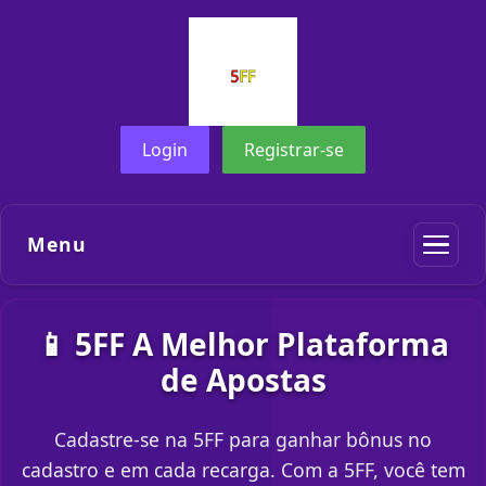
Login
Registrar-se
Menu
📱 5FF A Melhor Plataforma
de Apostas
Cadastre-se na 5FF para ganhar bônus no
cadastro e em cada recarga. Com a 5FF, você tem