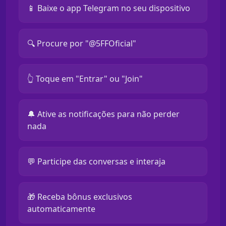
📱 Baixe o app Telegram no seu dispositivo
🔍 Procure por "@5FFOficial"
👆 Toque em "Entrar" ou "Join"
🔔 Ative as notificações para não perder
nada
💬 Participe das conversas e interaja
🎁 Receba bônus exclusivos
automaticamente