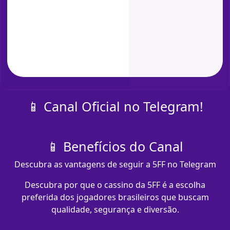
📱 Canal Oficial no Telegram!
📱 Benefícios do Canal
Descubra as vantagens de seguir a 5FF no Telegram
Descubra por que o cassino da 5FF é a escolha
preferida dos jogadores brasileiros que buscam
qualidade, segurança e diversão.