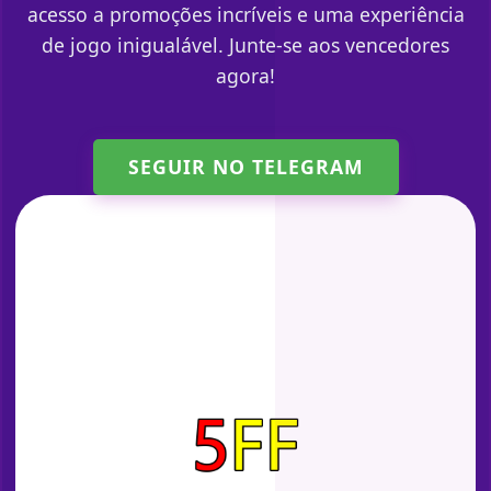
acesso a promoções incríveis e uma experiência
de jogo inigualável. Junte-se aos vencedores
agora!
SEGUIR NO TELEGRAM