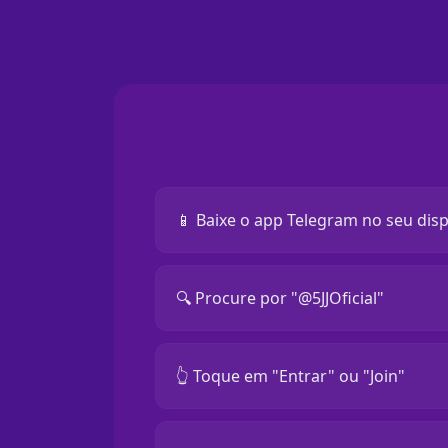
📱 Baixe o app Telegram no seu disp
🔍 Procure por "@5JJOficial"
👆 Toque em "Entrar" ou "Join"