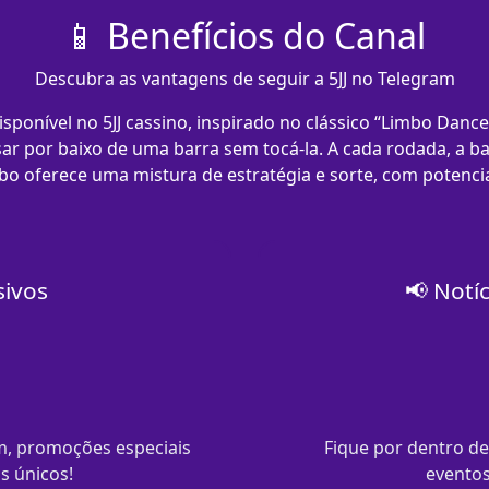
📱 Benefícios do Canal
Descubra as vantagens de seguir a 5JJ no Telegram
ponível no 5JJ cassino, inspirado no clássico “Limbo Danc
sar por baixo de uma barra sem tocá-la. A cada rodada, a b
imbo oferece uma mistura de estratégia e sorte, com potenc
sivos
📢 Notí
m, promoções especiais
Fique por dentro d
s únicos!
eventos