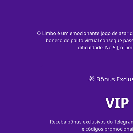
O Limbo é um emocionante jogo de azar dis
boneco de palito virtual consegue pas
dificuldade. No 5JJ, o L
🎁 Bônus Exclu
VIP
Receba bônus exclusivos do Telegra
e códigos promocionai