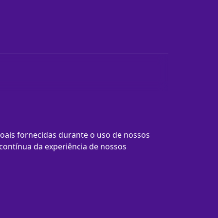
soais fornecidas durante o uso de nossos
 contínua da experiência de nossos