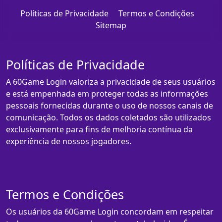
Políticas de Privacidade
Termos e Condições
Sitemap
Políticas de Privacidade
A 60Game Login valoriza a privacidade de seus usuários
e está empenhada em proteger todas as informações
pessoais fornecidas durante o uso de nossos canais de
comunicação. Todos os dados coletados são utilizados
exclusivamente para fins de melhoria contínua da
experiência de nossos jogadores.
Termos e Condições
Os usuários da 60Game Login concordam em respeitar