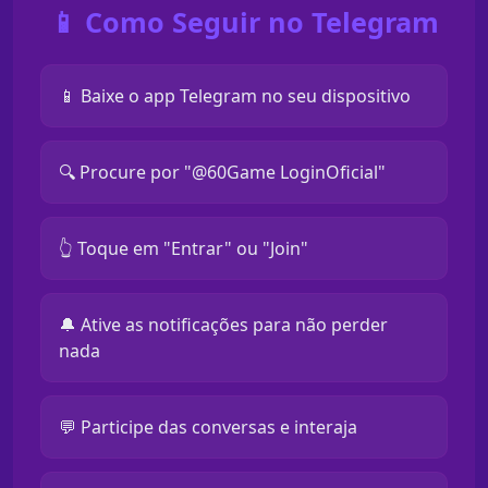
📱 Como Seguir no Telegram
📱 Baixe o app Telegram no seu dispositivo
🔍 Procure por "@60Game LoginOficial"
👆 Toque em "Entrar" ou "Join"
🔔 Ative as notificações para não perder
nada
💬 Participe das conversas e interaja