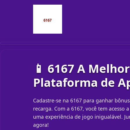
📱 6167 A Melhor
Plataforma de A
Cadastre-se na 6167 para ganhar bônus
recarga. Com a 6167, você tem acesso a
uma experiência de jogo inigualável. J
agora!