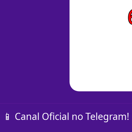
📱 Canal Oficial no Telegram!