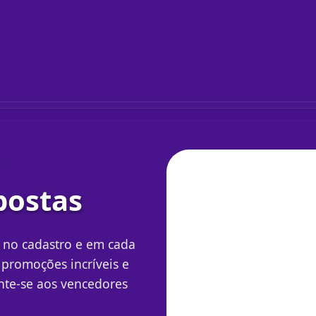
postas
 no cadastro e em cada
 promoções incríveis e
unte-se aos vencedores