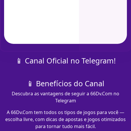
📱 Canal Oficial no Telegram!
📱 Benefícios do Canal
Descubra as vantagens de seguir a 66Dv.Com no
Telegram
A 66Dv.Com tem todos os tipos de jogos para você —
escolha livre, com dicas de apostas e jogos otimizados
para tornar tudo mais fácil.