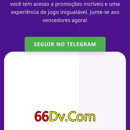
você tem acesso a promoções incríveis e uma
experiência de jogo inigualável. Junte-se aos
vencedores agora!
SEGUIR NO TELEGRAM