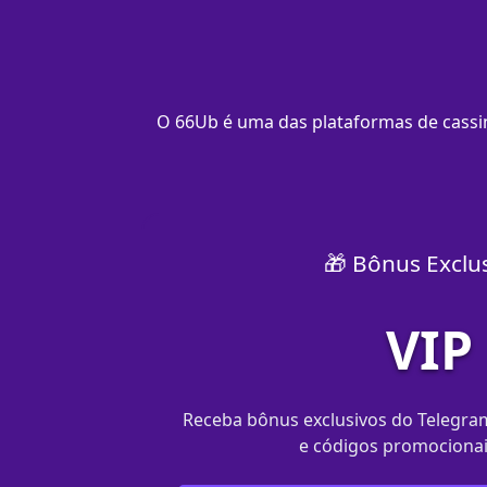
O 66Ub é uma das plataformas de cassin
🎁 Bônus Exclu
VIP
Receba bônus exclusivos do Telegra
e códigos promocionai