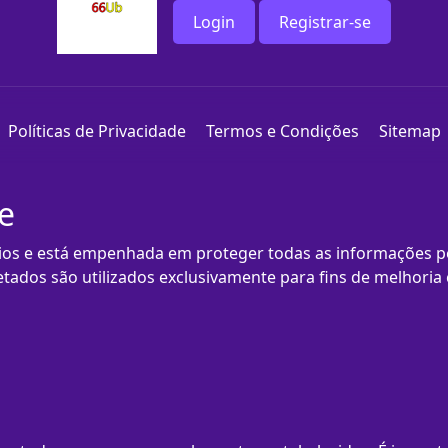
Login
Registrar-se
Políticas de Privacidade
Termos e Condições
Sitemap
de
rios e está empenhada em proteger todas as informações p
tados são utilizados exclusivamente para fins de melhoria