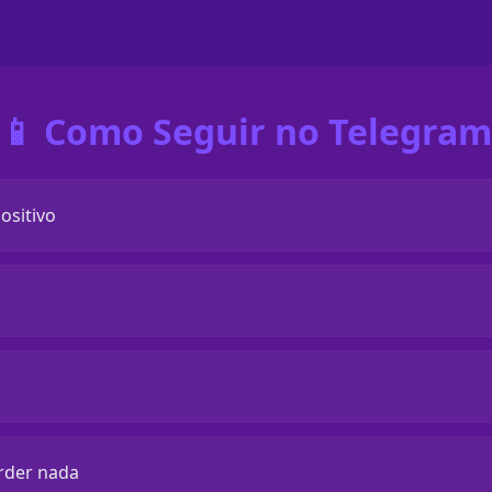
📱 Como Seguir no Telegram
ositivo
erder nada