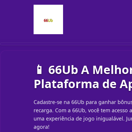
📱 66Ub A Melho
Plataforma de A
Cadastre-se na 66Ub para ganhar bônus
recarga. Com a 66Ub, você tem acesso a
uma experiência de jogo inigualável. J
agora!