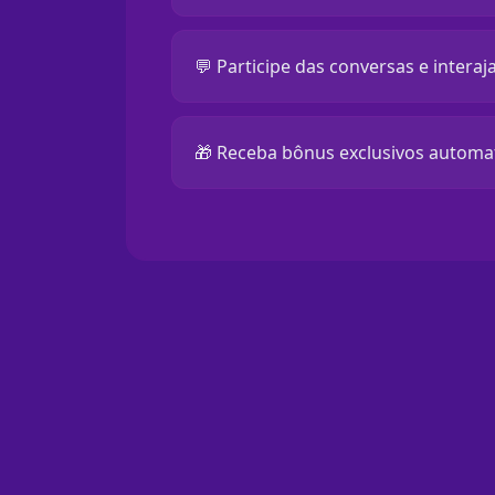
💬 Participe das conversas e interaj
🎁 Receba bônus exclusivos autom