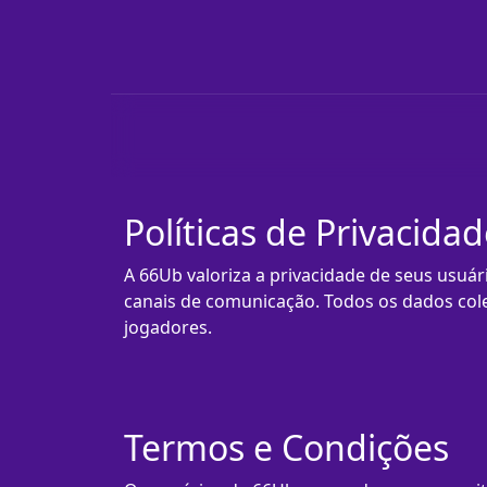
Políticas de Privacida
A 66Ub valoriza a privacidade de seus usuá
canais de comunicação. Todos os dados cole
jogadores.
Termos e Condições