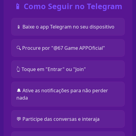
📱 Como Seguir no Telegram
📱 Baixe o app Telegram no seu dispositivo
🔍 Procure por "@67 Game APPOficial"
👆 Toque em "Entrar" ou "Join"
🔔 Ative as notificações para não perder
nada
💬 Participe das conversas e interaja