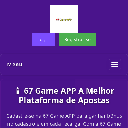
Login
Registrar-se
Menu
📱 67 Game APP A Melhor
Plataforma de Apostas
Cadastre-se na 67 Game APP para ganhar bônus
no cadastro e em cada recarga. Com a 67 Game