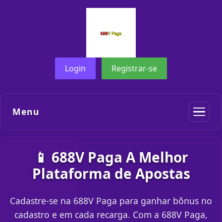
Login
Registrar-se
Menu
📱 688V Paga A Melhor
Plataforma de Apostas
Cadastre-se na 688V Paga para ganhar bônus no
cadastro e em cada recarga. Com a 688V Paga,