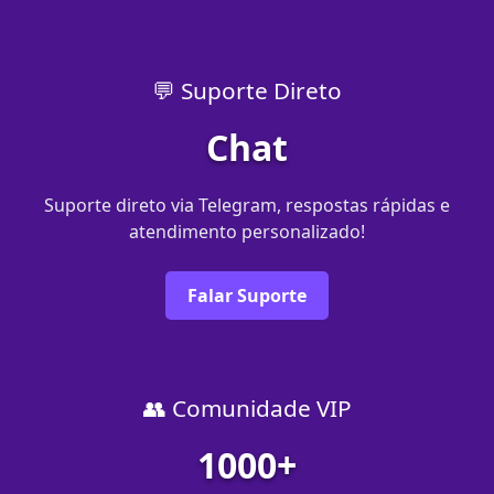
💬 Suporte Direto
Chat
Suporte direto via Telegram, respostas rápidas e
atendimento personalizado!
Falar Suporte
👥 Comunidade VIP
1000+