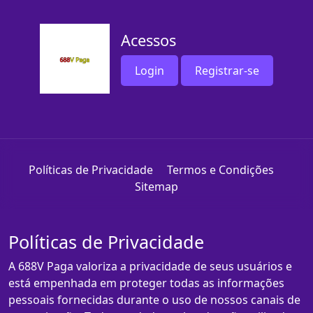
Acessos
Login
Registrar-se
Políticas de Privacidade
Termos e Condições
Sitemap
Políticas de Privacidade
A 688V Paga valoriza a privacidade de seus usuários e
está empenhada em proteger todas as informações
pessoais fornecidas durante o uso de nossos canais de