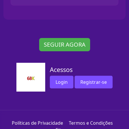
SEGUIR AGORA
Acessos
Login
Registrar-se
Políticas de Privacidade
Termos e Condições