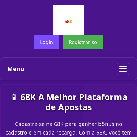
Login
Registrar-se
Menu
📱 68K A Melhor Plataforma
de Apostas
Cadastre-se na 68K para ganhar bônus no
cadastro e em cada recarga. Com a 68K, você tem