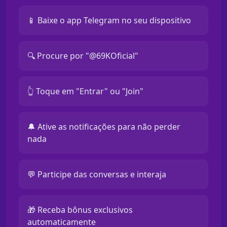
📱 Baixe o app Telegram no seu dispositivo
🔍 Procure por "@69KOficial"
👆 Toque em "Entrar" ou "Join"
🔔 Ative as notificações para não perder
nada
💬 Participe das conversas e interaja
🎁 Receba bônus exclusivos
automaticamente