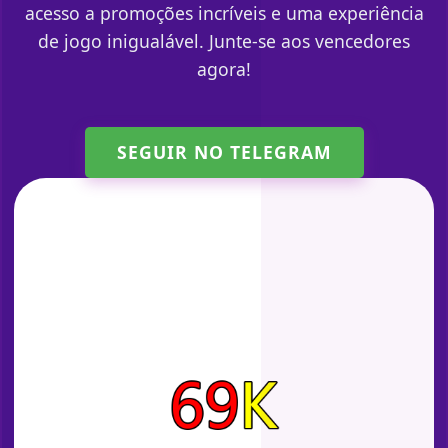
acesso a promoções incríveis e uma experiência
de jogo inigualável. Junte-se aos vencedores
agora!
SEGUIR NO TELEGRAM