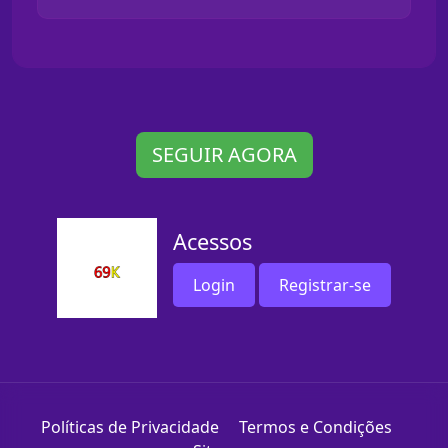
SEGUIR AGORA
Acessos
Login
Registrar-se
Políticas de Privacidade
Termos e Condições