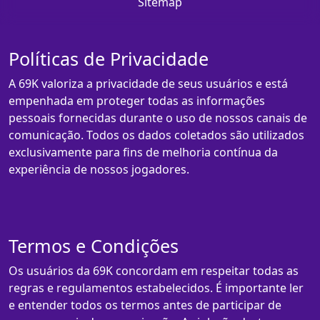
Sitemap
Políticas de Privacidade
A 69K valoriza a privacidade de seus usuários e está
empenhada em proteger todas as informações
pessoais fornecidas durante o uso de nossos canais de
comunicação. Todos os dados coletados são utilizados
exclusivamente para fins de melhoria contínua da
experiência de nossos jogadores.
Termos e Condições
Os usuários da 69K concordam em respeitar todas as
regras e regulamentos estabelecidos. É importante ler
e entender todos os termos antes de participar de