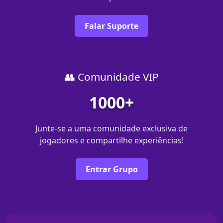
Falar Suporte
👥 Comunidade VIP
1000+
Junte-se a uma comunidade exclusiva de
jogadores e compartilhe experiências!
Entrar Grupo