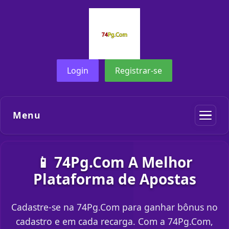
Login
Registrar-se
Menu
📱 74Pg.Com A Melhor
Plataforma de Apostas
Cadastre-se na 74Pg.Com para ganhar bônus no
cadastro e em cada recarga. Com a 74Pg.Com,