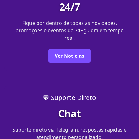
24/7
Fique por dentro de todas as novidades,
promoções e eventos da 74Pg.Com em tempo
real!
Ver Notícias
💬 Suporte Direto
Chat
Suporte direto via Telegram, respostas rápidas e
atendimento personalizado!