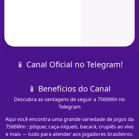
📱 Canal Oficial no Telegram!
📱 Benefícios do Canal
Descubra as vantagens de seguir a 7566Win no
Telegram
Aqui você encontra uma grande variedade de jogos da
7566Win : pôquer, caça-níqueis, bacará, crupiês ao vivo
e mais — tudo para atender aos jogadores brasileiros.