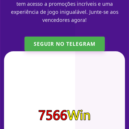
tem acesso a promoções incríveis e uma
experiência de jogo inigualável. Junte-se aos
vencedores agora!
SEGUIR NO TELEGRAM