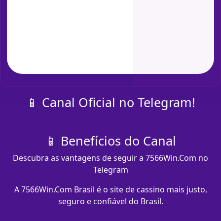
📱 Canal Oficial no Telegram!
📱 Benefícios do Canal
Descubra as vantagens de seguir a 7566Win.Com no
Telegram
A 7566Win.Com Brasil é o site de cassino mais justo,
seguro e confiável do Brasil.