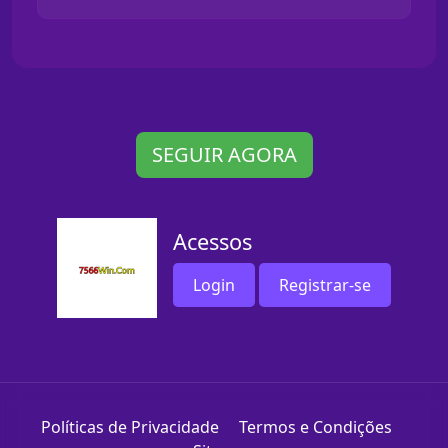
SEGUIR AGORA
Acessos
Login
Registrar-se
Políticas de Privacidade
Termos e Condições