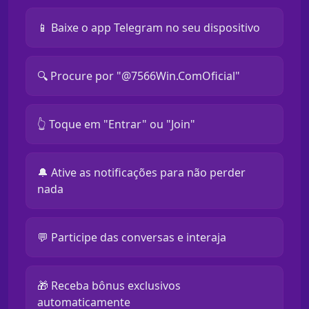
📱 Baixe o app Telegram no seu dispositivo
🔍 Procure por "@7566Win.ComOficial"
👆 Toque em "Entrar" ou "Join"
🔔 Ative as notificações para não perder
nada
💬 Participe das conversas e interaja
🎁 Receba bônus exclusivos
automaticamente