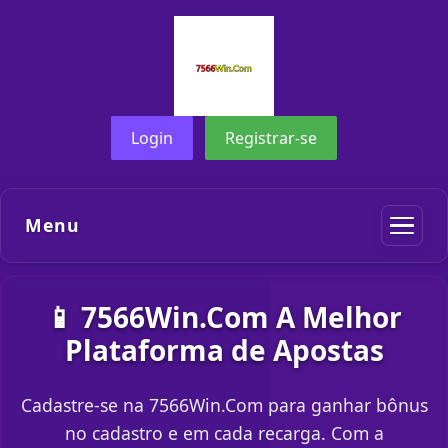
Login
Registrar-se
Menu
📱 7566Win.Com A Melhor
Plataforma de Apostas
Cadastre-se na 7566Win.Com para ganhar bônus
no cadastro e em cada recarga. Com a