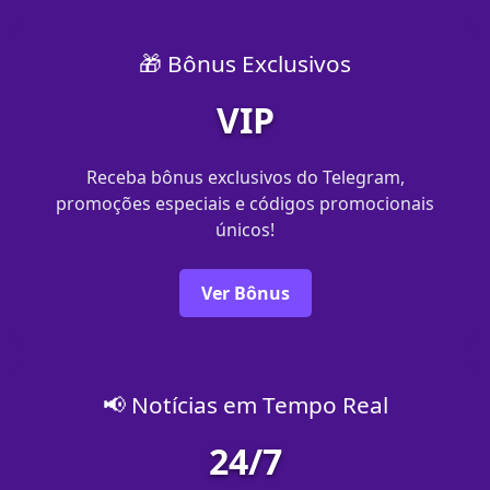
🎁 Bônus Exclusivos
VIP
Receba bônus exclusivos do Telegram,
promoções especiais e códigos promocionais
únicos!
Ver Bônus
📢 Notícias em Tempo Real
24/7