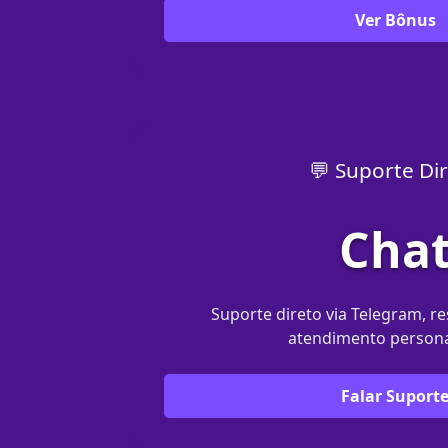
Ver Bônus
💬 Suporte Di
Cha
Suporte direto via Telegram, r
atendimento persona
Falar Suport