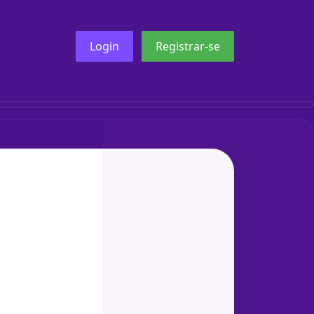
Login
Registrar-se