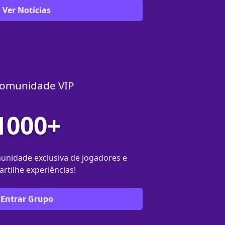
Ver Notícias
Comunidade VIP
1000+
unidade exclusiva de jogadores e
rtilhe experiências!
Entrar Grupo