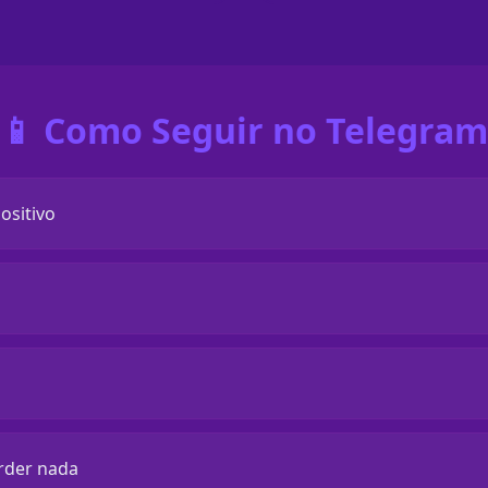
📱 Como Seguir no Telegram
ositivo
erder nada