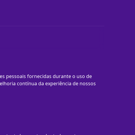
es pessoais fornecidas durante o uso de
elhoria contínua da experiência de nossos