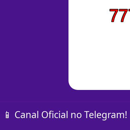
📱 Canal Oficial no Telegram!