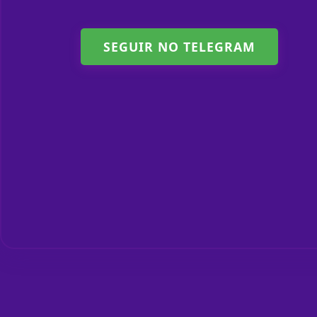
SEGUIR NO TELEGRAM