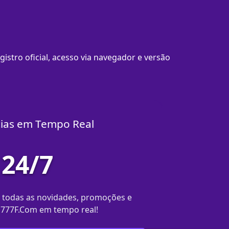
stro oficial, acesso via navegador e versão
cias em Tempo Real
24/7
e todas as novidades, promoções e
 777F.Com em tempo real!