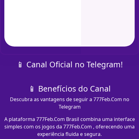
📱 Canal Oficial no Telegram!
📱 Benefícios do Canal
Descubra as vantagens de seguir a 777Feb.Com no
Telegram
A plataforma 777Feb.Com Brasil combina uma interface
simples com os jogos da 777Feb.Com , oferecendo uma
experiência fluida e segura.