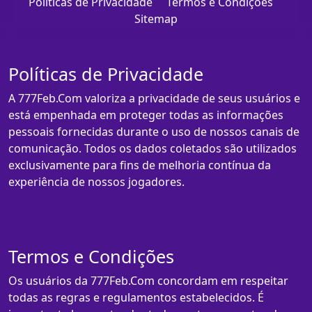
Políticas de Privacidade
Termos e Condições
Sitemap
Políticas de Privacidade
A 777Feb.Com valoriza a privacidade de seus usuários e
está empenhada em proteger todas as informações
pessoais fornecidas durante o uso de nossos canais de
comunicação. Todos os dados coletados são utilizados
exclusivamente para fins de melhoria contínua da
experiência de nossos jogadores.
Termos e Condições
Os usuários da 777Feb.Com concordam em respeitar
todas as regras e regulamentos estabelecidos. É