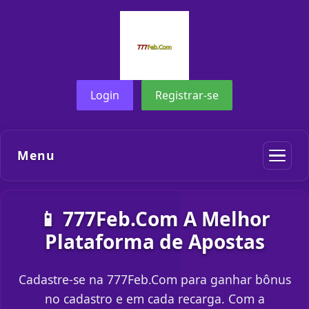
Login
Registrar-se
Menu
📱 777Feb.Com A Melhor
Plataforma de Apostas
Cadastre-se na 777Feb.Com para ganhar bônus
no cadastro e em cada recarga. Com a