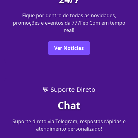
Fique por dentro de todas as novidades,
promoções e eventos da 777Feb.Com em tempo
real!
Ver Notícias
💬 Suporte Direto
Chat
Suporte direto via Telegram, respostas rápidas e
atendimento personalizado!