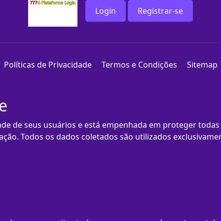
Login
Registrar-se
Políticas de Privacidade
Termos e Condições
Sitemap
de
dade de seus usuários e está empenhada em proteger todas
ção. Todos os dados coletados são utilizados exclusivamen