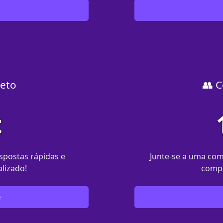
reto
👥 
t
espostas rápidas e
Junte-se a uma com
lizado!
compa
e