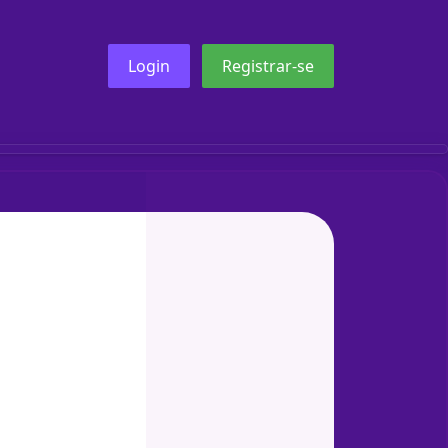
Login
Registrar-se