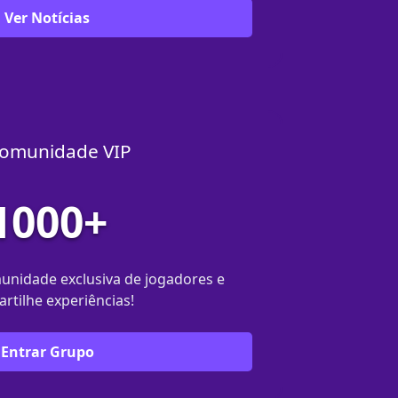
Ver Notícias
Comunidade VIP
1000+
unidade exclusiva de jogadores e
rtilhe experiências!
Entrar Grupo