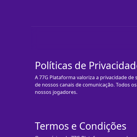
Políticas de Privacida
A 77G Plataforma valoriza a privacidade de
de nossos canais de comunicação. Todos os 
nossos jogadores.
Termos e Condições