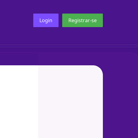
Login
Registrar-se