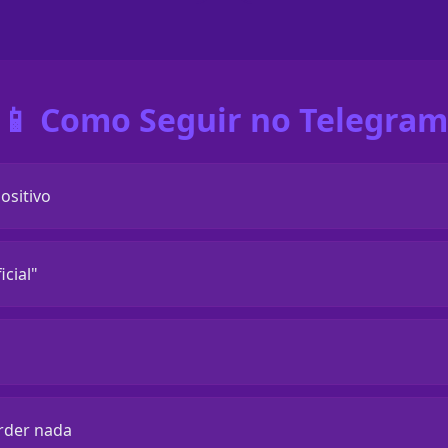
📱 Como Seguir no Telegram
ositivo
cial"
erder nada