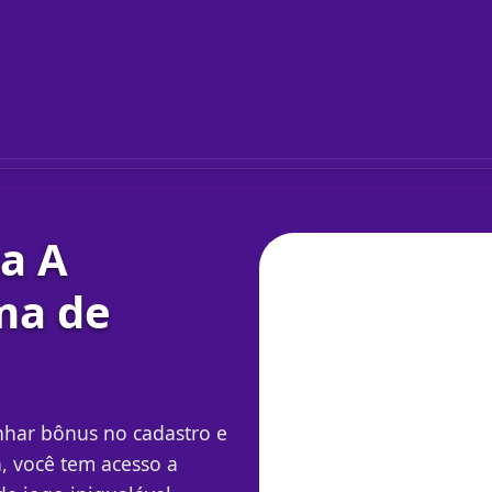
a A
ma de
nhar bônus no cadastro e
, você tem acesso a