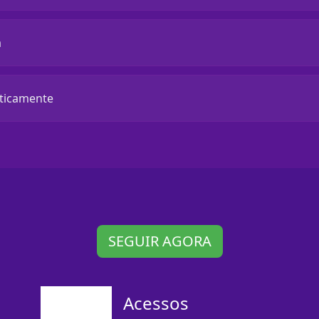
a
aticamente
SEGUIR AGORA
Acessos