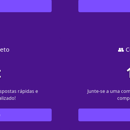
reto
👥 
t
espostas rápidas e
Junte-se a uma com
lizado!
compa
e