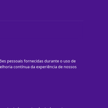
ões pessoais fornecidas durante o uso de
elhoria contínua da experiência de nossos