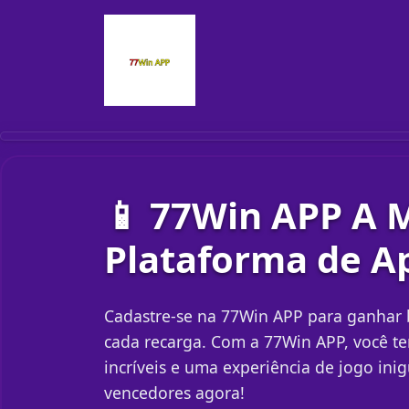
📱 77Win APP A 
Plataforma de A
Cadastre-se na 77Win APP para ganhar 
cada recarga. Com a 77Win APP, você t
incríveis e uma experiência de jogo inig
vencedores agora!