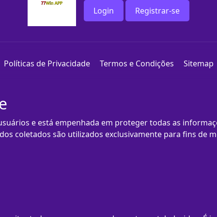
Login
Registrar-se
Políticas de Privacidade
Termos e Condições
Sitemap
de
 usuários e está empenhada em proteger todas as informaç
os coletados são utilizados exclusivamente para fins de m