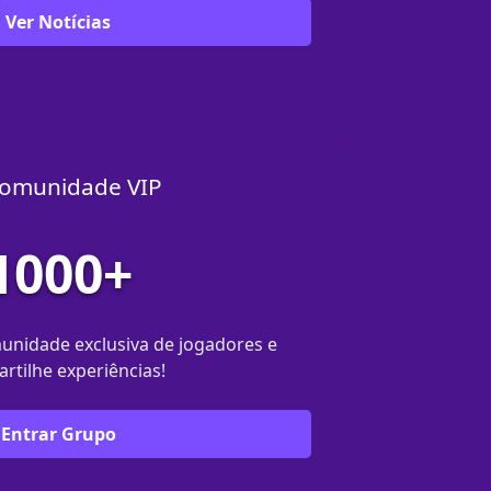
Ver Notícias
Comunidade VIP
1000+
unidade exclusiva de jogadores e
rtilhe experiências!
Entrar Grupo