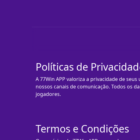
Políticas de Privacida
A 77Win APP valoriza a privacidade de seus
nossos canais de comunicação. Todos os dad
jogadores.
Termos e Condições