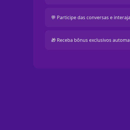
💬 Participe das conversas e interaj
🎁 Receba bônus exclusivos autom