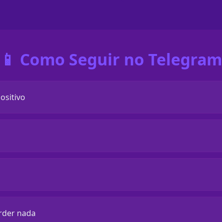
📱 Como Seguir no Telegram
ositivo
erder nada