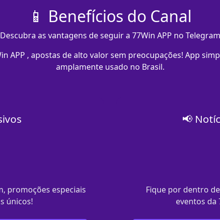
📱 Benefícios do Canal
Descubra as vantagens de seguir a 77Win APP no Telegra
n APP , apostas de alto valor sem preocupações! App sim
amplamente usado no Brasil.
sivos
📢 Notí
m, promoções especiais
Fique por dentro d
s únicos!
eventos da 