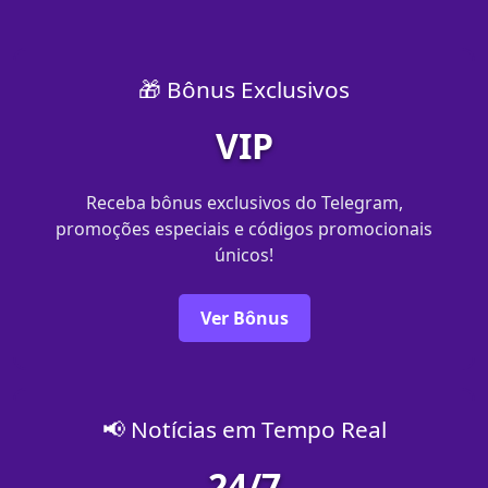
🎁 Bônus Exclusivos
VIP
Receba bônus exclusivos do Telegram,
promoções especiais e códigos promocionais
únicos!
Ver Bônus
📢 Notícias em Tempo Real
24/7