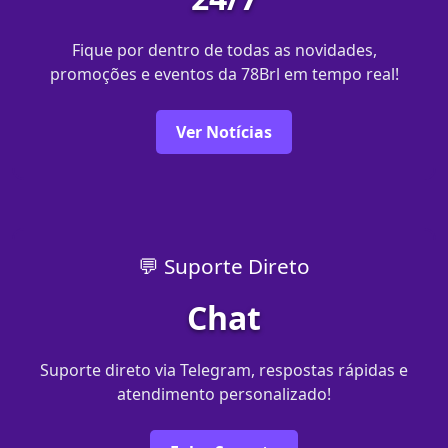
Fique por dentro de todas as novidades,
promoções e eventos da 78Brl em tempo real!
Ver Notícias
💬 Suporte Direto
Chat
Suporte direto via Telegram, respostas rápidas e
atendimento personalizado!