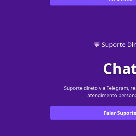
💬 Suporte Di
Cha
Suporte direto via Telegram, r
atendimento persona
Falar Suport