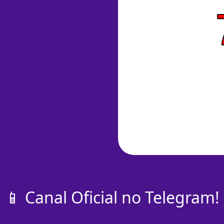
📱 Canal Oficial no Telegram!