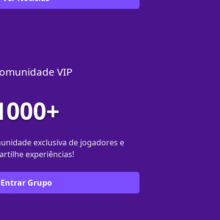
Comunidade VIP
1000+
unidade exclusiva de jogadores e
rtilhe experiências!
Entrar Grupo