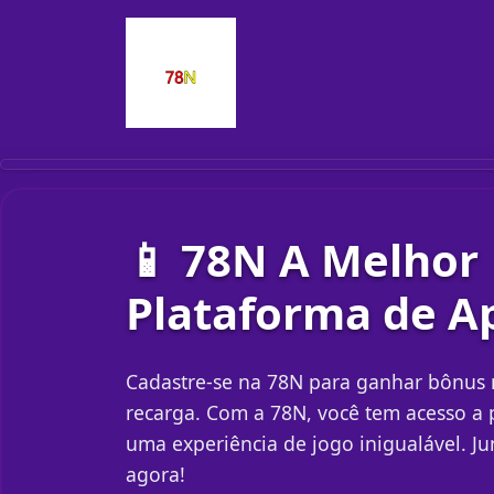
📱 78N A Melhor
Plataforma de A
Cadastre-se na 78N para ganhar bônus 
recarga. Com a 78N, você tem acesso a 
uma experiência de jogo inigualável. J
agora!