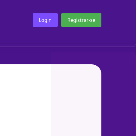
Login
Registrar-se