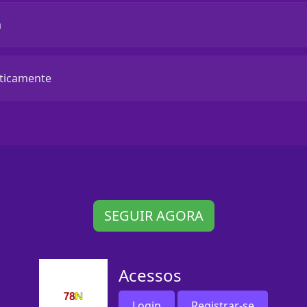
a
aticamente
SEGUIR AGORA
Acessos
Login
Registrar-se