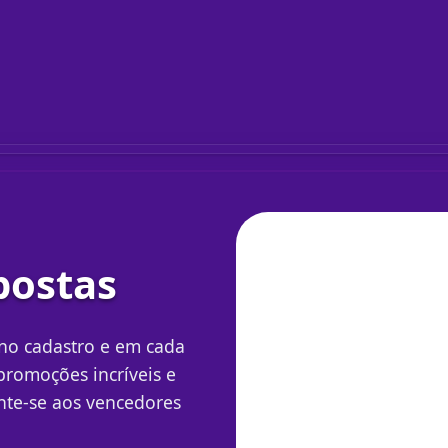
postas
no cadastro e em cada
promoções incríveis e
unte-se aos vencedores