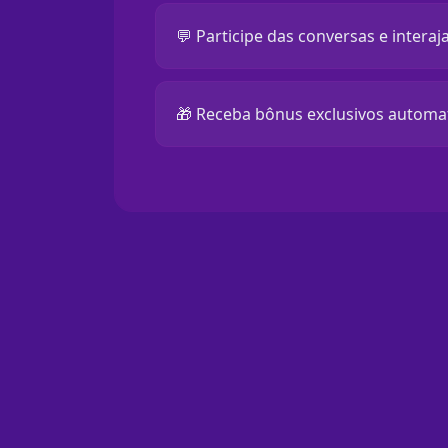
💬 Participe das conversas e interaj
🎁 Receba bônus exclusivos autom