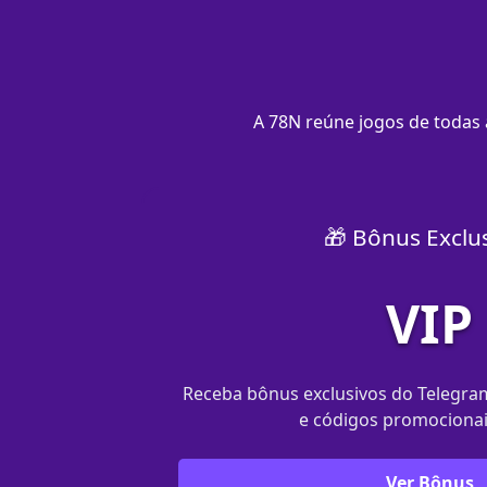
A 78N reúne jogos de todas
🎁 Bônus Exclu
VIP
Receba bônus exclusivos do Telegra
e códigos promocionai
Ver Bônus