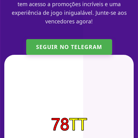
tem acesso a promoções incríveis e uma
experiência de jogo inigualável. Junte-se aos
vencedores agora!
SEGUIR NO TELEGRAM