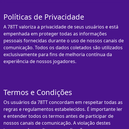
Políticas de Privacidade
A 78TT valoriza a privacidade de seus usuários e está
empenhada em proteger todas as informações
pessoais fornecidas durante o uso de nossos canais de
comunicação. Todos os dados coletados são utilizados
exclusivamente para fins de melhoria contínua da
experiência de nossos jogadores.
Termos e Condições
Os usuários da 78TT concordam em respeitar todas as
regras e regulamentos estabelecidos. É importante ler
e entender todos os termos antes de participar de
nossos canais de comunicação. A violação destes