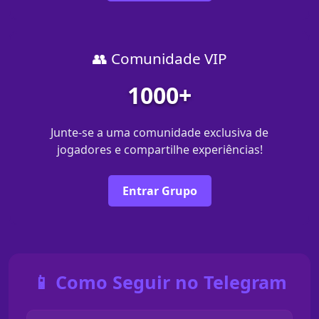
👥 Comunidade VIP
1000+
Junte-se a uma comunidade exclusiva de
jogadores e compartilhe experiências!
Entrar Grupo
📱 Como Seguir no Telegram