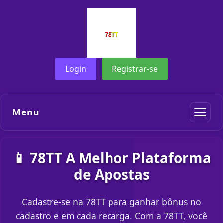
Login
Registrar-se
Menu
📱 78TT A Melhor Plataforma
de Apostas
Cadastre-se na 78TT para ganhar bônus no
cadastro e em cada recarga. Com a 78TT, você