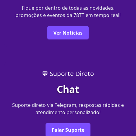
Fique por dentro de todas as novidades,
promoções e eventos da 78TT em tempo real!
Ver Notícias
💬 Suporte Direto
Chat
Suporte direto via Telegram, respostas rápidas e
atendimento personalizado!
Falar Suporte