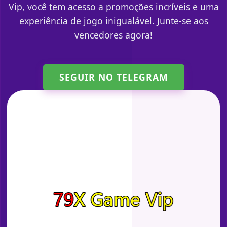
Vip, você tem acesso a promoções incríveis e uma
experiência de jogo inigualável. Junte-se aos
vencedores agora!
SEGUIR NO TELEGRAM