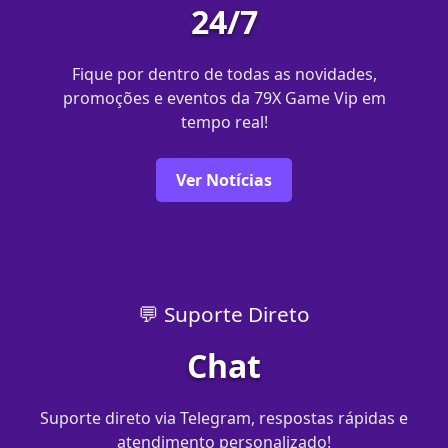
24/7
Fique por dentro de todas as novidades,
promoções e eventos da 79X Game Vip em
tempo real!
Ver Notícias
💬 Suporte Direto
Chat
Suporte direto via Telegram, respostas rápidas e
atendimento personalizado!