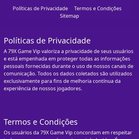
Políticas de Privacidade
Termos e Condições
Sitemap
Políticas de Privacidade
A 79X Game Vip valoriza a privacidade de seus usuários
e está empenhada em proteger todas as informações
pessoais fornecidas durante o uso de nossos canais de
comunicação. Todos os dados coletados são utilizados
exclusivamente para fins de melhoria contínua da
experiência de nossos jogadores.
Termos e Condições
Os usuários da 79X Game Vip concordam em respeitar