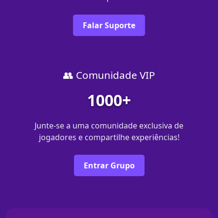
Falar Suporte
👥 Comunidade VIP
1000+
Junte-se a uma comunidade exclusiva de
jogadores e compartilhe experiências!
Entrar Grupo