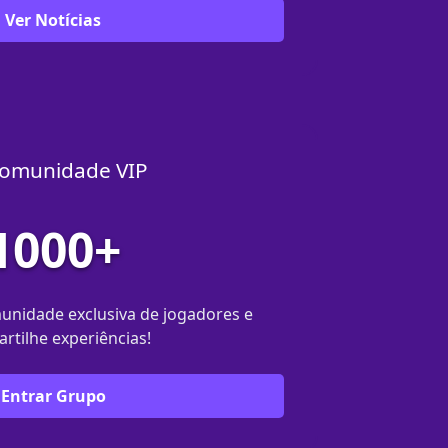
Ver Notícias
Comunidade VIP
1000+
unidade exclusiva de jogadores e
rtilhe experiências!
Entrar Grupo