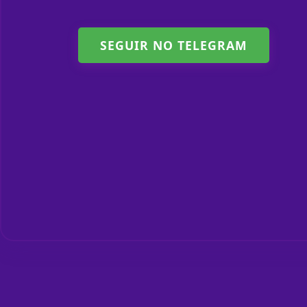
SEGUIR NO TELEGRAM