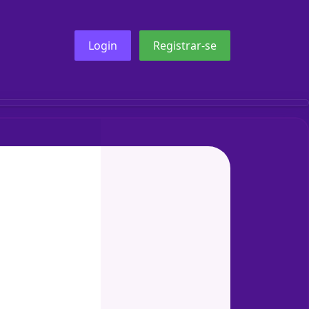
Login
Registrar-se