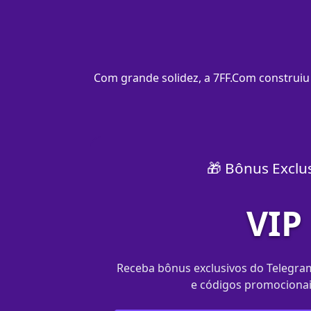
Com grande solidez, a 7FF.Com construiu 
🎁 Bônus Exclu
VIP
Receba bônus exclusivos do Telegra
e códigos promocionai