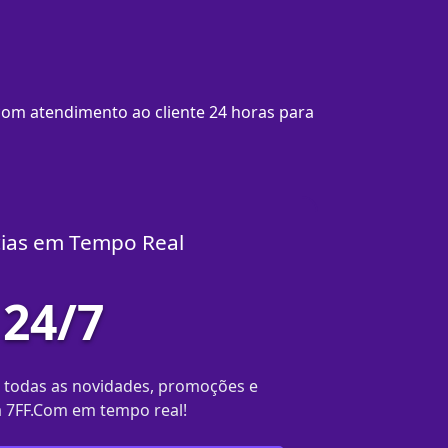
 com atendimento ao cliente 24 horas para
cias em Tempo Real
24/7
e todas as novidades, promoções e
a 7FF.Com em tempo real!