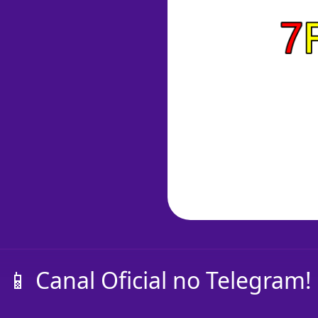
📱 Canal Oficial no Telegram!