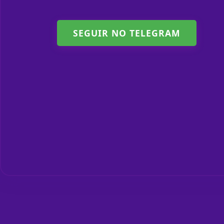
SEGUIR NO TELEGRAM