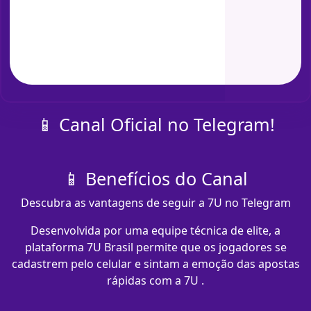
📱 Canal Oficial no Telegram!
📱 Benefícios do Canal
Descubra as vantagens de seguir a 7U no Telegram
Desenvolvida por uma equipe técnica de elite, a
plataforma 7U Brasil permite que os jogadores se
cadastrem pelo celular e sintam a emoção das apostas
rápidas com a 7U .