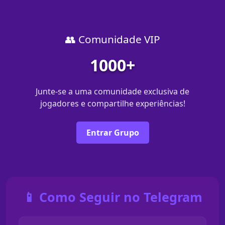
👥 Comunidade VIP
1000+
Junte-se a uma comunidade exclusiva de
jogadores e compartilhe experiências!
Entrar Grupo
📱 Como Seguir no Telegram