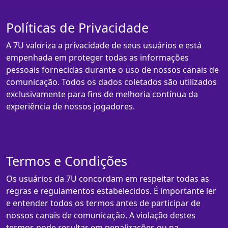
Políticas de Privacidade
A 7U valoriza a privacidade de seus usuários e está
empenhada em proteger todas as informações
pessoais fornecidas durante o uso de nossos canais de
comunicação. Todos os dados coletados são utilizados
exclusivamente para fins de melhoria contínua da
experiência de nossos jogadores.
Termos e Condições
Os usuários da 7U concordam em respeitar todas as
regras e regulamentos estabelecidos. É importante ler
e entender todos os termos antes de participar de
nossos canais de comunicação. A violação destes
termos pode resultar em penalizações ou na