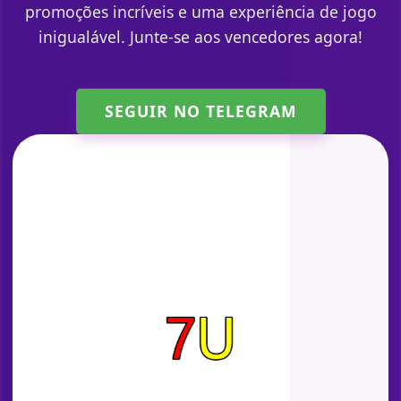
promoções incríveis e uma experiência de jogo
inigualável. Junte-se aos vencedores agora!
SEGUIR NO TELEGRAM