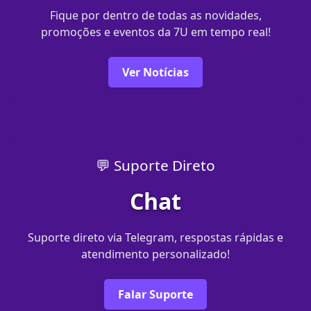
Fique por dentro de todas as novidades,
promoções e eventos da 7U em tempo real!
Ver Notícias
💬 Suporte Direto
Chat
Suporte direto via Telegram, respostas rápidas e
atendimento personalizado!
Falar Suporte