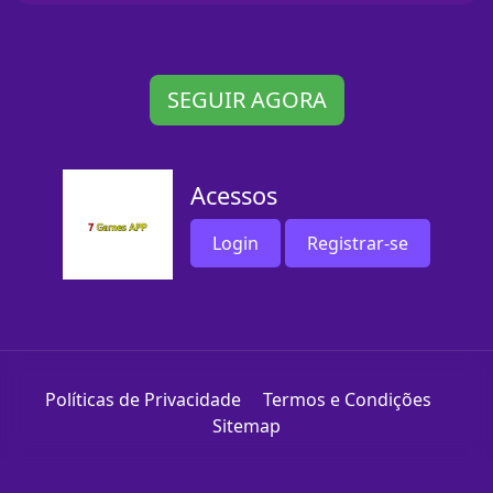
SEGUIR AGORA
Acessos
Login
Registrar-se
Políticas de Privacidade
Termos e Condições
Sitemap