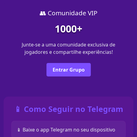
👥 Comunidade VIP
1000+
Junte-se a uma comunidade exclusiva de
jogadores e compartilhe experiências!
Entrar Grupo
📱 Como Seguir no Telegram
📱 Baixe o app Telegram no seu dispositivo