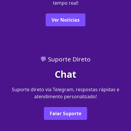
tempo real!
Ver Notícias
💬 Suporte Direto
Chat
Suporte direto via Telegram, respostas rápidas e
atendimento personalizado!
Falar Suporte